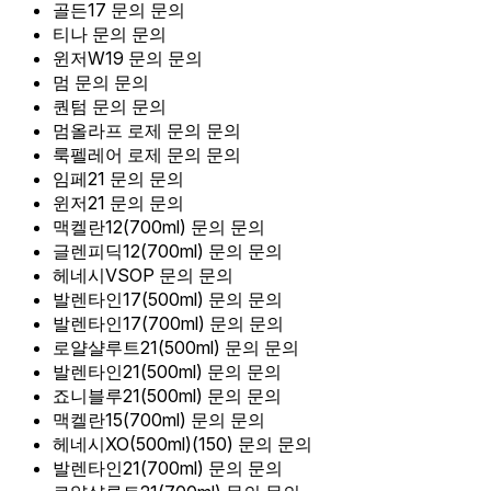
골든17
문의
문의
티나
문의
문의
윈저W19
문의
문의
멈
문의
문의
퀀텀
문의
문의
멈올라프 로제
문의
문의
룩펠레어 로제
문의
문의
임페21
문의
문의
윈저21
문의
문의
맥켈란12(700ml)
문의
문의
글렌피딕12(700ml)
문의
문의
헤네시VSOP
문의
문의
발렌타인17(500ml)
문의
문의
발렌타인17(700ml)
문의
문의
로얄샬루트21(500ml)
문의
문의
발렌타인21(500ml)
문의
문의
죠니블루21(500ml)
문의
문의
맥켈란15(700ml)
문의
문의
헤네시XO(500ml)(150)
문의
문의
발렌타인21(700ml)
문의
문의